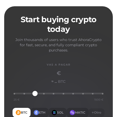
Start buying crypto
today
Join thousands of users who trust AhoraCrypto
for fast, secure, and fully compliant crypto
purchases.
VAS A PAGAR
€
≈ ...
BTC
25 €
1500 €
BTC
ETH
SOL
MATIC
Otro