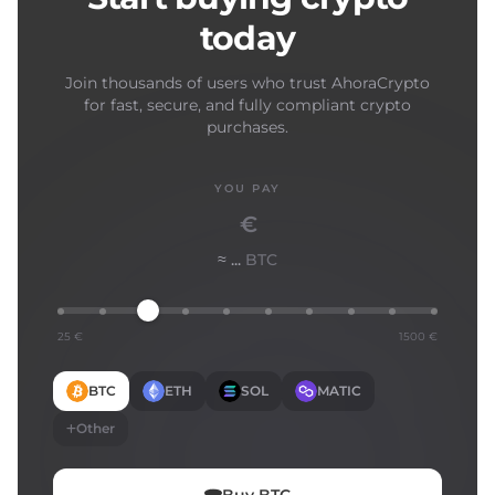
today
Join thousands of users who trust AhoraCrypto
for fast, secure, and fully compliant crypto
purchases.
YOU PAY
€
≈ ...
BTC
25 €
1500 €
BTC
ETH
SOL
MATIC
Other