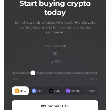
Start buying crypto
today
Join thousands of users who trust AhoraCrypto
for fast, secure, and fully compliant crypto
purchases.
VAS A PAGAR
€
≈ ...
BTC
25 €
1500 €
BTC
ETH
SOL
MATIC
Otro
Comprar
BTC