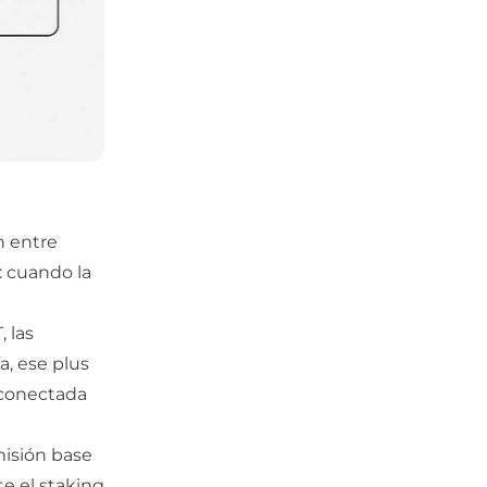
n entre
a: cuando la
, las
a, ese plus
á conectada
misión base
te el staking