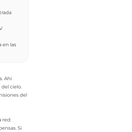
trada
V
a en las
s. Ahí
del cielo.
misiones del
a red:
ensas. Si