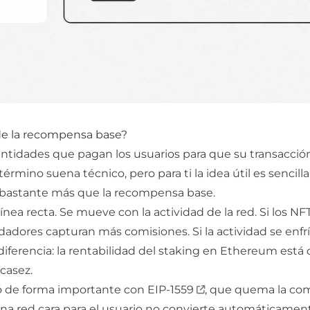
 de la recompensa base?
cantidades que pagan los usuarios para que su transacció
l término suena técnico, pero para ti la idea útil es sencill
r bastante más que la recompensa base.
nea recta. Se mueve con la actividad de la red. Si los NFT
adores capturan más comisiones. Si la actividad se enfrí
 diferencia: la rentabilidad del staking en Ethereum est
scasez.
 de forma importante con
EIP-1559
, que quema la co
ue una red cara para el usuario no convierte automáticamen