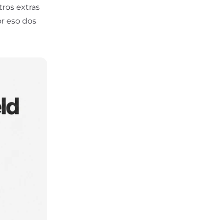
tros extras
or eso dos