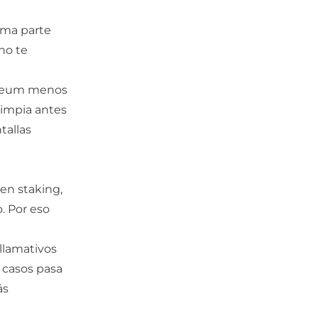
orma parte
 no te
hereum menos
limpia antes
tallas
en staking,
. Por eso
llamativos
 casos pasa
ás