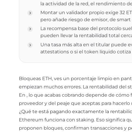
la actividad de la red, el rendimiento d
Montar un validador propio exige 32 ET
pero añade riesgo de emisor, de smart 
La recompensa base del protocolo suele
pueden llevar la rentabilidad total cer
Una tasa más alta en el titular puede e
attestations o si el token líquido coti
Bloqueas ETH, ves un porcentaje limpio en pantal
empiezan muchos errores. La rentabilidad del stak
En
, lo que acabas cobrando depende de cómo fun
proveedor y del peaje que aceptas para hacerl
¿Qué te está pagando exactamente la rentabili
Ethereum funciona con
staking
. Eso significa q
proponen bloques, confirman transacciones y 