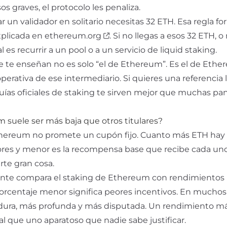
os graves, el protocolo les penaliza.
 un validador en solitario necesitas 32 ETH. Esa regla f
xplicada en
ethereum.org
. Si no llegas a esos 32 ETH, o
es recurrir a un pool o a un servicio de liquid staking.
ue te enseñan no es solo “el de Ethereum”. Es el de Et
perativa de ese intermediario. Si quieres una referencia 
guías oficiales de staking te sirven mejor que muchas pan
m suele ser más baja que otros titulares?
Ethereum no promete un cupón fijo. Cuanto más ETH hay 
ores y menor es la recompensa base que recibe cada uno
te gran cosa.
te compara el staking de Ethereum con rendimientos 
centaje menor significa peores incentivos. En muchos
adura, más profunda y más disputada. Un rendimiento m
l que uno aparatoso que nadie sabe justificar.