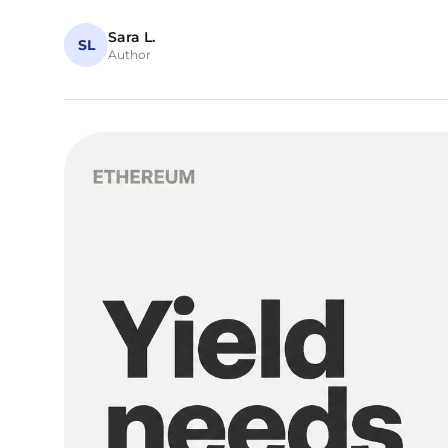
Sara L.
SL
Author