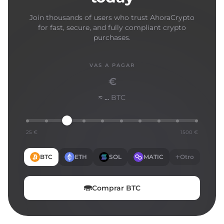
Join thousands of users who trust AhoraCrypto
for fast, secure, and fully compliant crypto
purchases.
VAS A PAGAR
€
≈ ...
BTC
25 €
1500 €
BTC
ETH
SOL
MATIC
Otro
Comprar
BTC