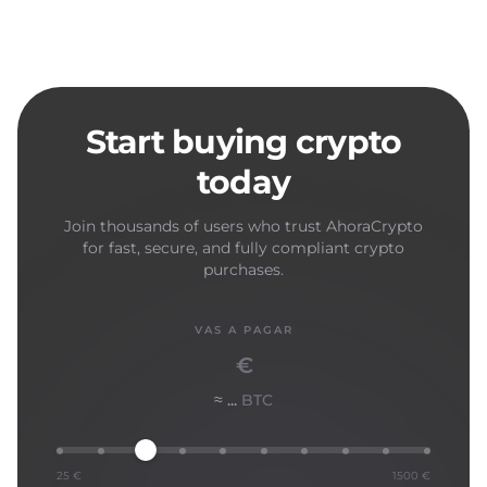
Start buying crypto
today
Join thousands of users who trust AhoraCrypto
for fast, secure, and fully compliant crypto
purchases.
VAS A PAGAR
€
≈ ...
BTC
25 €
1500 €