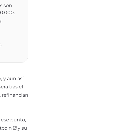
s son
40.000.
el
s
 y aun así
ra tras el
 refinancian
n ese punto,
tcoin
y su