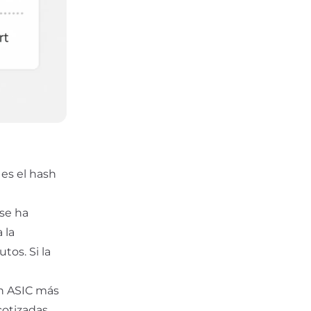
 es el
hash
 se ha
 la
tos. Si la
Un ASIC más
cotizadas