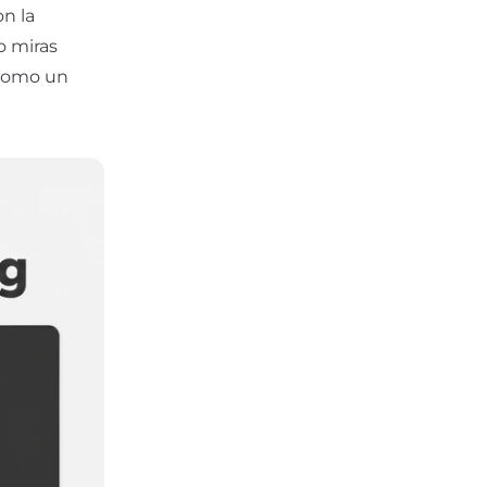
on la
o miras
 como un