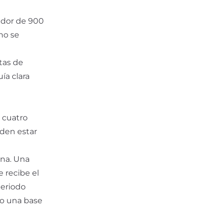
dedor de 900
 no se
tas de
ía clara
a cuatro
eden estar
ena. Una
 recibe el
periodo
no una base