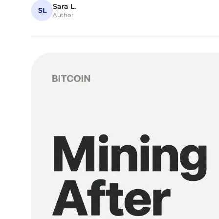
Sara L.
SL
Author