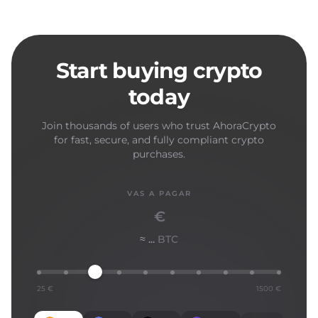
Start buying crypto
today
Join thousands of users who trust AhoraCrypto
for fast, secure, and fully compliant crypto
purchases.
VAS A PAGAR
€
≈ ...
BTC
25 €
1500 €